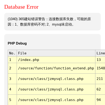
Database Error
(1040) 365建站错误警告：连接数据库失败，可能的原
因：1、数据库密码不对; 2、mysql未启动。
PHP Debug
No.
File
Line
1
/index.php
13
2
/source/function/function_extend.php
1548
3
/source/class/jzmysql.class.php
211
4
/source/class/jzmysql.class.php
62
5
/source/class/jzmysql.class.php
94