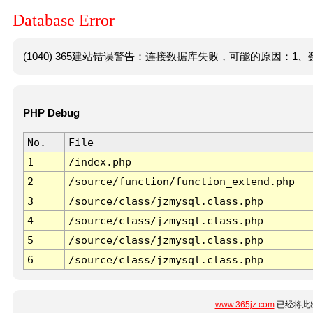
Database Error
(1040) 365建站错误警告：连接数据库失败，可能的原因：1、数
PHP Debug
No.
File
1
/index.php
2
/source/function/function_extend.php
3
/source/class/jzmysql.class.php
4
/source/class/jzmysql.class.php
5
/source/class/jzmysql.class.php
6
/source/class/jzmysql.class.php
www.365jz.com
已经将此