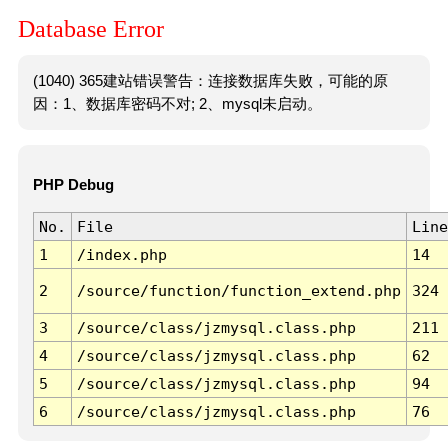
Database Error
(1040) 365建站错误警告：连接数据库失败，可能的原
因：1、数据库密码不对; 2、mysql未启动。
PHP Debug
No.
File
Line
1
/index.php
14
2
/source/function/function_extend.php
324
3
/source/class/jzmysql.class.php
211
4
/source/class/jzmysql.class.php
62
5
/source/class/jzmysql.class.php
94
6
/source/class/jzmysql.class.php
76