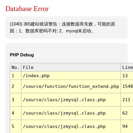
Database Error
(1040) 365建站错误警告：连接数据库失败，可能的原
因：1、数据库密码不对; 2、mysql未启动。
PHP Debug
No.
File
Line
1
/index.php
13
2
/source/function/function_extend.php
1548
3
/source/class/jzmysql.class.php
211
4
/source/class/jzmysql.class.php
62
5
/source/class/jzmysql.class.php
94