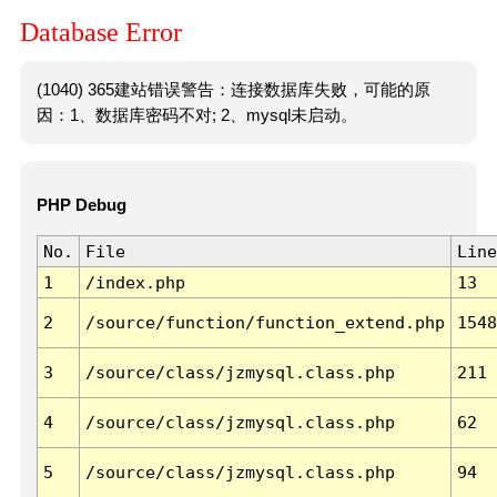
Database Error
(1040) 365建站错误警告：连接数据库失败，可能的原
因：1、数据库密码不对; 2、mysql未启动。
PHP Debug
No.
File
Line
1
/index.php
13
2
/source/function/function_extend.php
1548
3
/source/class/jzmysql.class.php
211
4
/source/class/jzmysql.class.php
62
5
/source/class/jzmysql.class.php
94