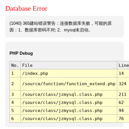
Database Error
(1040) 365建站错误警告：连接数据库失败，可能的原
因：1、数据库密码不对; 2、mysql未启动。
PHP Debug
No.
File
Line
1
/index.php
14
2
/source/function/function_extend.php
324
3
/source/class/jzmysql.class.php
211
4
/source/class/jzmysql.class.php
62
5
/source/class/jzmysql.class.php
94
6
/source/class/jzmysql.class.php
76