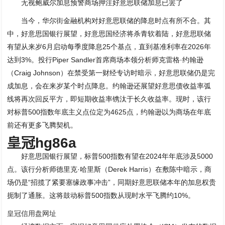
无视鲍威尔加息预警商场押注好意思联储加息已罢了
当今，华尔街金融机构对好意思联储的降息时点有所不合。其
中，好意思国银行展望，好意思国经济将杀青软着陆，好意思联储
有望从来岁6月启动每季度降息25个基点，直到基准利率在2026年
达到3%。投行Piper Sandler首席商场本领分析师克雷格·约翰逊
（Craig Johnson）在禁受第一财经专访时暗示，好意思联储仍是完
成加息，会在来岁某个时点降息。约翰逊还展望好意思债收益率弧
线将再次回反平方，即短期收益率镌汰于长久收益率。现时，该行
对标普500指数年底主义点位定为4625点，约翰逊以为商场在年底
前还有更多飞腾契机。
皇冠hg86a
好意思国银行展望，标普500指数有望在2024年年底涉及5000
点。该行分析师德里克·哈里斯（Derek Harris）在敷陈中暗示，商
场仍是“招揽了紧要塞缘政事冲击”，同期好意思联储本年的加息权贵
扼制了通胀。这将鼓动标普500指数从现时水平飞腾约10%。
皇冠信用盘网址