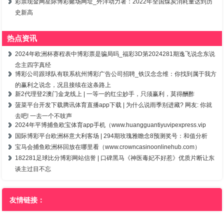
彩票现金网星际博彩赌场网址_外洋动力署：2022年全国煤炭消耗量达到历
史新高
热点资讯
2024年欧洲杯赛程表中博彩票是骗局吗_福彩3D第2024281期逸飞说念东说
念主四字真经
博彩公司跟球队有联系杭州博彩广告公司招聘_铁汉念念维：你找到属于我方
的赢利之说念，况且接续在这条路上
新2代理登2澳门金龙线上 | 一等一的红尘妙手，只须赢利，莫得酬酢
菠菜平台开发下载腾讯体育直播app下载 | 为什么说雨季别进藏? 网友: 你就
去吧! 一去一个不吱声
2024年平博捕鱼欧宝体育app手机（www.huangguantiyuvipexpress.vip
国际博彩平台欧洲杯意大利客场 | 294期玫瑰雅瞻念8预测奖号：和值分析
宝马会捕鱼欧洲杯回放在哪里看（www.crowncasinoonlinehub.com）
182281足球比分博彩网站信誉 | 口碑黑马《神医毒妃不好惹》优质片断让东
谈主过目不忘
友情链接：