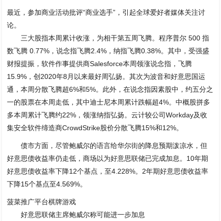
最近，参加商业活动批评“商业选手”，引起全球爱好者媒体关注讨
论。
三大股指本周累计收涨，为相干第五周飞腾。程序普尔 500 指
数飞腾 0.77%，说念指飞腾2.4%，纳指飞腾0.38%。其中，受强盛
财报提振，软件作事提供商Salesforce本周领涨说念指，飞腾
15.9%，创2020年8月以来最好周弘扬。其次为波音和好意思国运
通，本周分散飞腾超6%和5%。此外，在说念指因素股中，约五分之
一的股票在本周走低，其中迪士尼本周累计跌幅超4%。中概股拼多
多本周累计飞腾约22%，领涨纳指弘扬。云计较公司Workday及收
集安全软件缔造商CrowdStrike股价分散飞腾15%和12%。
债市方面，尽管鲍威尔的语言给华尔街的降息预期泼凉水，但
好意思债收益率仍走低，商场以为好意思联储已完成加息。10年期
好意思债收益率下降12个基点，至4.228%。2年期好意思债收益率
下降15个基点至4.569%。
菠菜推广平台棋牌游戏
好意思联储主席鲍威尔称可能进一步加息