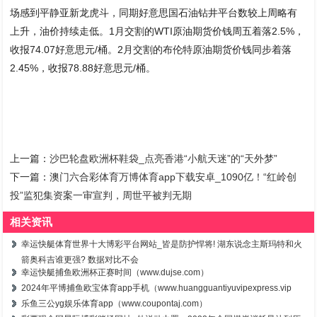
场感到平静亚新龙虎斗，同期好意思国石油钻井平台数较上周略有
上升，油价持续走低。1月交割的WTI原油期货价钱周五着落2.5%，
收报74.07好意思元/桶。2月交割的布伦特原油期货价钱同步着落
2.45%，收报78.88好意思元/桶。
上一篇：
沙巴轮盘欧洲杯鞋袋_点亮香港“小航天迷”的“天外梦”
下一篇：
澳门六合彩体育万博体育app下载安卓_1090亿！“红岭创
投”监犯集资案一审宣判，周世平被判无期
相关资讯
幸运快艇体育世界十大博彩平台网站_皆是防护悍将! 湖东说念主斯玛特和火
箭奥科吉谁更强? 数据对比不会
幸运快艇捕鱼欧洲杯正赛时间（www.dujse.com）
2024年平博捕鱼欧宝体育app手机（www.huangguantiyuvipexpress.vip
乐鱼三公yg娱乐体育app（www.coupontaj.com）