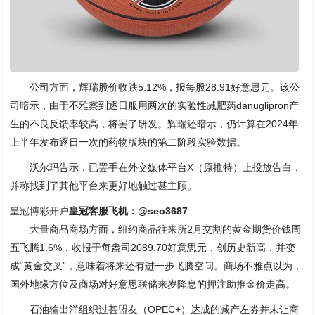
公司方面，辉瑞股价收跌5.12%，报每股28.91好意思元。该公
司暗示，由于不雅察到逐日服用两次的实验性减肥药danuglipron产
生的不良反馈率较高，将罢了研发。辉瑞还暗示，仍计算在2024年
上半年发布逐日一次的药物版块的第二阶段实验数据。
沃尔玛告示，已罢手在外交媒体平台X（原推特）上投放告白，
并称找到了其他平台来更好地触过甚主顾。
皇冠博彩开户
皇冠客服飞机：@seo3687
大量商品商场方面，纽约商品往来所2月交割的黄金期货价钱周
五飞腾1.6%，收报于每盎司2089.70好意思元，创历史新高，并变
成“黄金交叉”，意味着将来还有进一步飞腾空间。商场不雅点以为，
国外地缘方位及商场对好意思联储来岁降息的押注助推金价走高。
石油输出洋组织过甚盟友（OPEC+）达成的减产左券并未让商