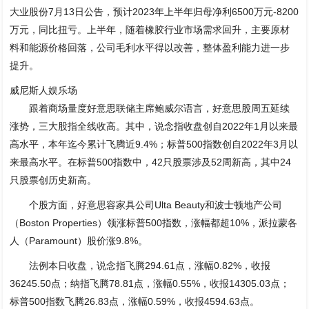
大业股份7月13日公告，预计2023年上半年归母净利6500万元-8200
万元，同比扭亏。上半年，随着橡胶行业市场需求回升，主要原材
料和能源价格回落，公司毛利水平得以改善，整体盈利能力进一步
提升。
威尼斯人娱乐场
跟着商场量度好意思联储主席鲍威尔语言，好意思股周五延续
涨势，三大股指全线收高。其中，说念指收盘创自2022年1月以来最
高水平，本年迄今累计飞腾近9.4%；标普500指数创自2022年3月以
来最高水平。在标普500指数中，42只股票涉及52周新高，其中24
只股票创历史新高。
个股方面，好意思容家具公司Ulta Beauty和波士顿地产公司
（Boston Properties）领涨标普500指数，涨幅都超10%，派拉蒙各
人（Paramount）股价涨9.8%。
法例本日收盘，说念指飞腾294.61点，涨幅0.82%，收报
36245.50点；纳指飞腾78.81点，涨幅0.55%，收报14305.03点；
标普500指数飞腾26.83点，涨幅0.59%，收报4594.63点。