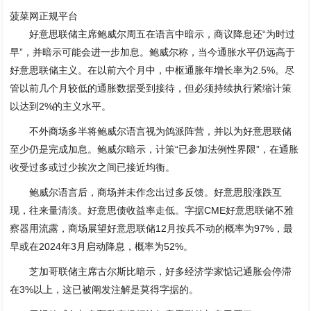
菠菜网正规平台
好意思联储主席鲍威尔周五在语言中暗示，商议降息还“为时过
早”，并暗示可能会进一步加息。鲍威尔称，当今通胀水平仍远高于
好意思联储主义。在以前六个月中，中枢通胀年增长率为2.5%。尽
管以前几个月较低的通胀数据受到接待，但必须持续执行紧缩计策
以达到2%的主义水平。
不外商场多半将鲍威尔语言视为鸽派阵营，并以为好意思联储
至少仍是完成加息。鲍威尔暗示，计策“已参加法例性界限”，在通胀
收受过多或过少挨次之间已接近均衡。
鲍威尔语言后，商场并未作念出过多反馈。好意思股涨跌互
现，往来量清淡。好意思债收益率走低。字据CME好意思联储不雅
察器用流露，商场展望好意思联储12月按兵不动的概率为97%，最
早或在2024年3月启动降息，概率为52%。
芝加哥联储主席古尔斯比暗示，好多经济学家惦记通胀会停滞
在3%以上，这已被阐发注解是莫得字据的。