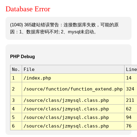
Database Error
(1040) 365建站错误警告：连接数据库失败，可能的原
因：1、数据库密码不对; 2、mysql未启动。
PHP Debug
No.
File
Line
1
/index.php
14
2
/source/function/function_extend.php
324
3
/source/class/jzmysql.class.php
211
4
/source/class/jzmysql.class.php
62
5
/source/class/jzmysql.class.php
94
6
/source/class/jzmysql.class.php
76