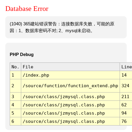
Database Error
(1040) 365建站错误警告：连接数据库失败，可能的原
因：1、数据库密码不对; 2、mysql未启动。
PHP Debug
No.
File
Line
1
/index.php
14
2
/source/function/function_extend.php
324
3
/source/class/jzmysql.class.php
211
4
/source/class/jzmysql.class.php
62
5
/source/class/jzmysql.class.php
94
6
/source/class/jzmysql.class.php
76