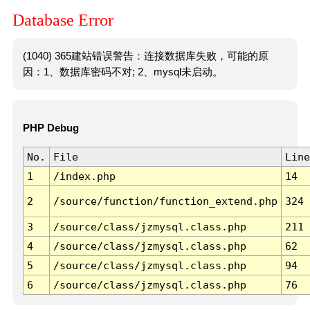
Database Error
(1040) 365建站错误警告：连接数据库失败，可能的原
因：1、数据库密码不对; 2、mysql未启动。
PHP Debug
No.
File
Line
1
/index.php
14
2
/source/function/function_extend.php
324
3
/source/class/jzmysql.class.php
211
4
/source/class/jzmysql.class.php
62
5
/source/class/jzmysql.class.php
94
6
/source/class/jzmysql.class.php
76