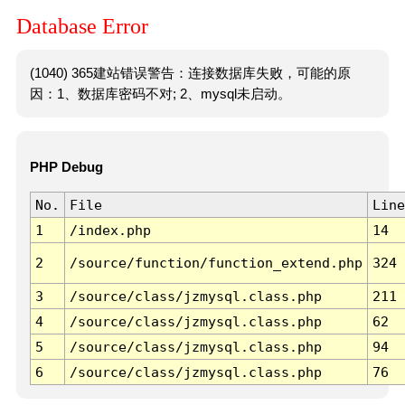
Database Error
(1040) 365建站错误警告：连接数据库失败，可能的原
因：1、数据库密码不对; 2、mysql未启动。
PHP Debug
No.
File
Line
1
/index.php
14
2
/source/function/function_extend.php
324
3
/source/class/jzmysql.class.php
211
4
/source/class/jzmysql.class.php
62
5
/source/class/jzmysql.class.php
94
6
/source/class/jzmysql.class.php
76