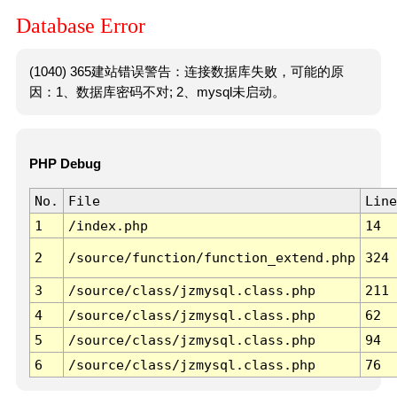
Database Error
(1040) 365建站错误警告：连接数据库失败，可能的原
因：1、数据库密码不对; 2、mysql未启动。
PHP Debug
No.
File
Line
1
/index.php
14
2
/source/function/function_extend.php
324
3
/source/class/jzmysql.class.php
211
4
/source/class/jzmysql.class.php
62
5
/source/class/jzmysql.class.php
94
6
/source/class/jzmysql.class.php
76