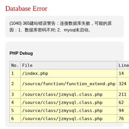
Database Error
(1040) 365建站错误警告：连接数据库失败，可能的原
因：1、数据库密码不对; 2、mysql未启动。
PHP Debug
No.
File
Line
1
/index.php
14
2
/source/function/function_extend.php
324
3
/source/class/jzmysql.class.php
211
4
/source/class/jzmysql.class.php
62
5
/source/class/jzmysql.class.php
94
6
/source/class/jzmysql.class.php
76