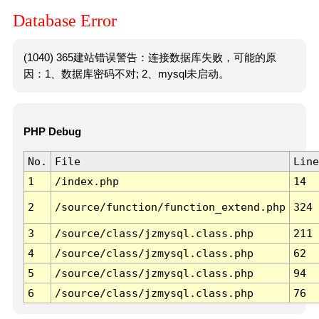
Database Error
(1040) 365建站错误警告：连接数据库失败，可能的原
因：1、数据库密码不对; 2、mysql未启动。
PHP Debug
No.
File
Line
1
/index.php
14
2
/source/function/function_extend.php
324
3
/source/class/jzmysql.class.php
211
4
/source/class/jzmysql.class.php
62
5
/source/class/jzmysql.class.php
94
6
/source/class/jzmysql.class.php
76