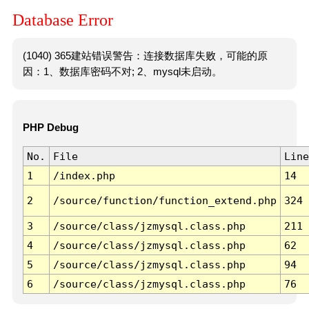
Database Error
(1040) 365建站错误警告：连接数据库失败，可能的原
因：1、数据库密码不对; 2、mysql未启动。
PHP Debug
No.
File
Line
1
/index.php
14
2
/source/function/function_extend.php
324
3
/source/class/jzmysql.class.php
211
4
/source/class/jzmysql.class.php
62
5
/source/class/jzmysql.class.php
94
6
/source/class/jzmysql.class.php
76