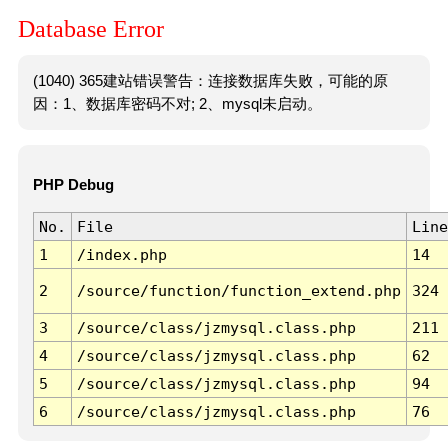
Database Error
(1040) 365建站错误警告：连接数据库失败，可能的原
因：1、数据库密码不对; 2、mysql未启动。
PHP Debug
No.
File
Line
1
/index.php
14
2
/source/function/function_extend.php
324
3
/source/class/jzmysql.class.php
211
4
/source/class/jzmysql.class.php
62
5
/source/class/jzmysql.class.php
94
6
/source/class/jzmysql.class.php
76