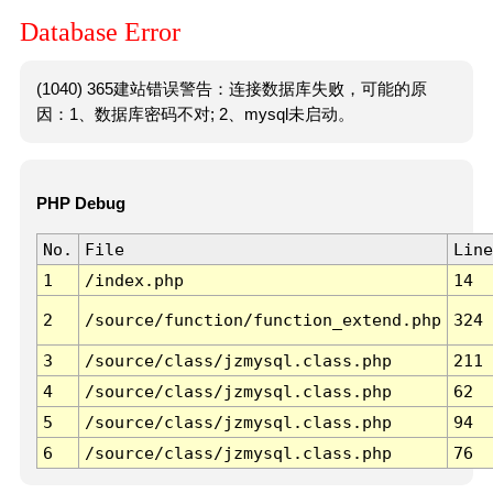
Database Error
(1040) 365建站错误警告：连接数据库失败，可能的原
因：1、数据库密码不对; 2、mysql未启动。
PHP Debug
No.
File
Line
1
/index.php
14
2
/source/function/function_extend.php
324
3
/source/class/jzmysql.class.php
211
4
/source/class/jzmysql.class.php
62
5
/source/class/jzmysql.class.php
94
6
/source/class/jzmysql.class.php
76