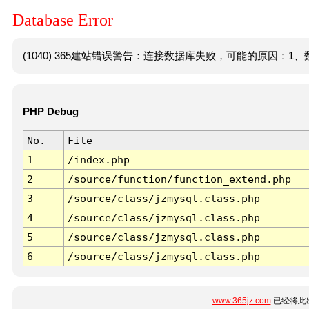
Database Error
(1040) 365建站错误警告：连接数据库失败，可能的原因：1、数
PHP Debug
No.
File
1
/index.php
2
/source/function/function_extend.php
3
/source/class/jzmysql.class.php
4
/source/class/jzmysql.class.php
5
/source/class/jzmysql.class.php
6
/source/class/jzmysql.class.php
www.365jz.com
已经将此