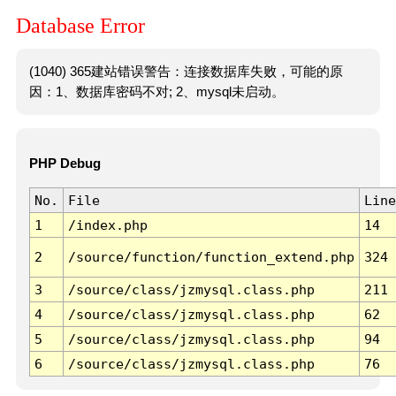
Database Error
(1040) 365建站错误警告：连接数据库失败，可能的原
因：1、数据库密码不对; 2、mysql未启动。
PHP Debug
No.
File
Line
1
/index.php
14
2
/source/function/function_extend.php
324
3
/source/class/jzmysql.class.php
211
4
/source/class/jzmysql.class.php
62
5
/source/class/jzmysql.class.php
94
6
/source/class/jzmysql.class.php
76