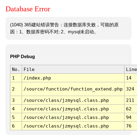
Database Error
(1040) 365建站错误警告：连接数据库失败，可能的原
因：1、数据库密码不对; 2、mysql未启动。
PHP Debug
No.
File
Line
1
/index.php
14
2
/source/function/function_extend.php
324
3
/source/class/jzmysql.class.php
211
4
/source/class/jzmysql.class.php
62
5
/source/class/jzmysql.class.php
94
6
/source/class/jzmysql.class.php
76