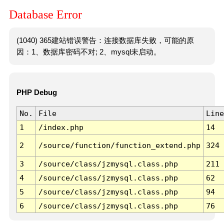
Database Error
(1040) 365建站错误警告：连接数据库失败，可能的原
因：1、数据库密码不对; 2、mysql未启动。
PHP Debug
No.
File
Line
1
/index.php
14
2
/source/function/function_extend.php
324
3
/source/class/jzmysql.class.php
211
4
/source/class/jzmysql.class.php
62
5
/source/class/jzmysql.class.php
94
6
/source/class/jzmysql.class.php
76