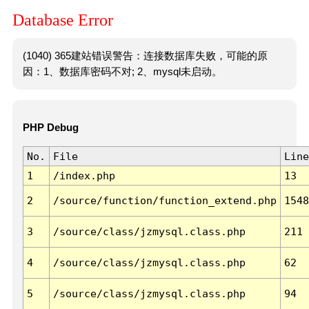
Database Error
(1040) 365建站错误警告：连接数据库失败，可能的原
因：1、数据库密码不对; 2、mysql未启动。
PHP Debug
No.
File
Line
1
/index.php
13
2
/source/function/function_extend.php
1548
3
/source/class/jzmysql.class.php
211
4
/source/class/jzmysql.class.php
62
5
/source/class/jzmysql.class.php
94