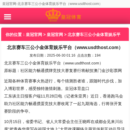
皇冠官网-北京赛车三公小金体育娱乐平台（www.usdthost.com）
你的位置：
皇冠官网
>
皇冠官网
> 北京赛车三公小金体育娱乐平
北京赛车三公小金体育娱乐平台（www.usdthost.com）
台（www.usdthost.com）
发布日期：2025-06-30 01:16 点击次数：194
北京赛车三公小金体育娱乐平台（www.usdthost.com）
原标题：社区能力畅通掼牌竞技大赛复赛行将献技澳门金沙彩票网
近期各种体育赛事火热进行，每个猜测胜者谁，跟随时代步伐，加
入博彩世界，感受独特激情刺激。
皇冠体育盘口
工东谈主日报客户端11月28日电（记者朱亚男）近日，香港跑马会
助力社区能力畅通掼蛋竞技大赛收尾了一起九期海选，行将张开复
赛阶段的争夺。
10月15日，省委书记、省人大常委会主任王晓晖在成都会见来川出
席“把青春华章写在祖国大地上”大思政课网络主题宣传和互动引导活