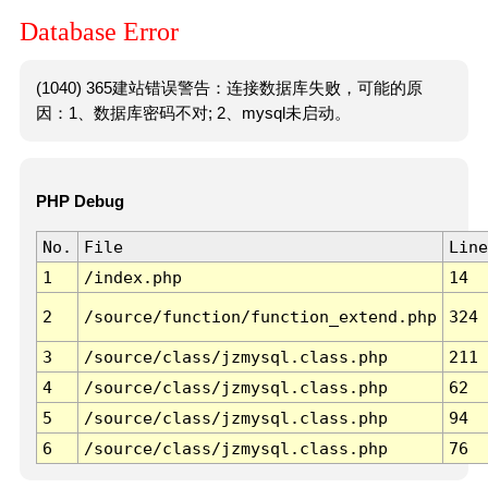
Database Error
(1040) 365建站错误警告：连接数据库失败，可能的原
因：1、数据库密码不对; 2、mysql未启动。
PHP Debug
No.
File
Line
1
/index.php
14
2
/source/function/function_extend.php
324
3
/source/class/jzmysql.class.php
211
4
/source/class/jzmysql.class.php
62
5
/source/class/jzmysql.class.php
94
6
/source/class/jzmysql.class.php
76