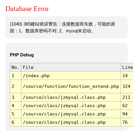
Database Error
(1040) 365建站错误警告：连接数据库失败，可能的原
因：1、数据库密码不对; 2、mysql未启动。
PHP Debug
No.
File
Line
1
/index.php
14
2
/source/function/function_extend.php
324
3
/source/class/jzmysql.class.php
211
4
/source/class/jzmysql.class.php
62
5
/source/class/jzmysql.class.php
94
6
/source/class/jzmysql.class.php
76