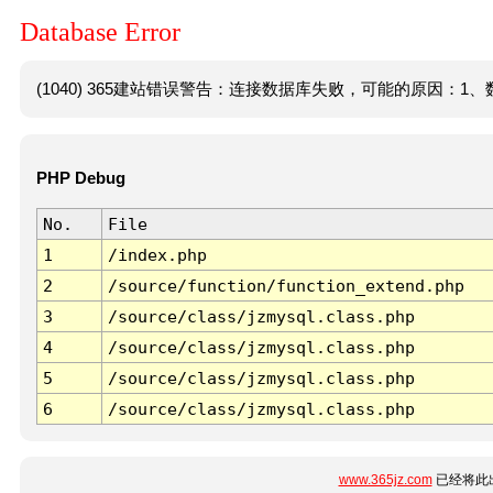
Database Error
(1040) 365建站错误警告：连接数据库失败，可能的原因：1、数
PHP Debug
No.
File
1
/index.php
2
/source/function/function_extend.php
3
/source/class/jzmysql.class.php
4
/source/class/jzmysql.class.php
5
/source/class/jzmysql.class.php
6
/source/class/jzmysql.class.php
www.365jz.com
已经将此