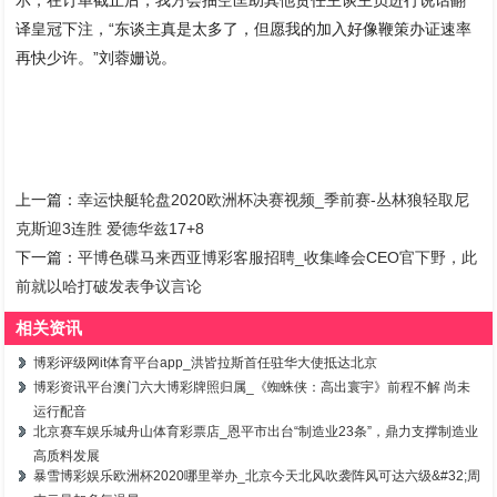
译皇冠下注，“东谈主真是太多了，但愿我的加入好像鞭策办证速率
再快少许。”刘蓉姗说。
上一篇：
幸运快艇轮盘2020欧洲杯决赛视频_季前赛-丛林狼轻取尼
克斯迎3连胜 爱德华兹17+8
下一篇：
平博色碟马来西亚博彩客服招聘_收集峰会CEO官下野，此
前就以哈打破发表争议言论
相关资讯
博彩评级网it体育平台app_洪皆拉斯首任驻华大使抵达北京
博彩资讯平台澳门六大博彩牌照归属_《蜘蛛侠：高出寰宇》前程不解 尚未
运行配音
北京赛车娱乐城舟山体育彩票店_恩平市出台“制造业23条”，鼎力支撑制造业
高质料发展
暴雪博彩娱乐欧洲杯2020哪里举办_北京今天北风吹袭阵风可达六级&#32;周