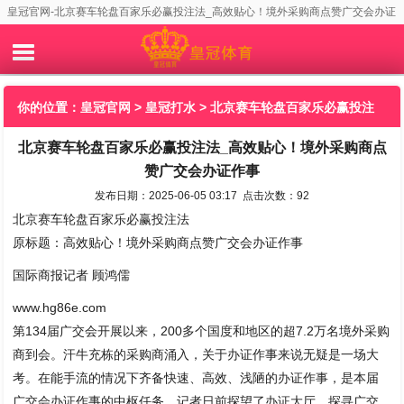
皇冠官网-北京赛车轮盘百家乐必赢投注法_高效贴心！境外采购商点赞广交会办证
作事
你的位置：
皇冠官网
>
皇冠打水
> 北京赛车轮盘百家乐必赢投注
北京赛车轮盘百家乐必赢投注法_高效贴心！境外采购商点
法_高效贴心！境外采购商点赞广交会办证作事
赞广交会办证作事
发布日期：2025-06-05 03:17 点击次数：92
北京赛车轮盘百家乐必赢投注法
原标题：高效贴心！境外采购商点赞广交会办证作事
国际商报记者 顾鸿儒
www.hg86e.com
第134届广交会开展以来，200多个国度和地区的超7.2万名境外采购
商到会。汗牛充栋的采购商涌入，关于办证作事来说无疑是一场大
考。在能手流的情况下齐备快速、高效、浅陋的办证作事，是本届
广交会办证作事的中枢任务。记者日前探望了办证大厅，探寻广交