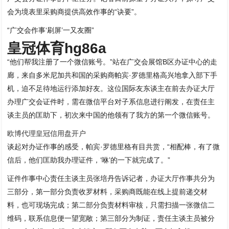
会为境表里采购商提供高效作事的“诀要”。
“广交会作事‘刷屏’一又友圈”
皇冠体育hg86a
“他们帮我注册了一个微信账号。”站在广交会展馆B区办证中心的走
廊，来自多米尼加共和国的采购商帕宾·罗德里格高兴地拿入部下手
机，迫不足待地运行添加好友。这位国际友东谈主在前去办证大厅
办理广交会证件时，需在微信平台对子系信息进行阐发，在责任主
谈主员的匡助下，初次来中国的他领有了我方的第一个微信账号。
欧博代理
皇冠信用盘开户
谈起对办证作事的感受，帕宾·罗德里格有目共赏，“相配棒，有了微
信后，他们匡助我办理证件，‘咻’的一下就完成了。”
证件作事中心责任主谈主员张培丹告诉记者，办证大厅作事共分为
三部分，第一部分负责收罗材料，采购商既能在线上提前递交材
料，也可现场完成；第二部分负责材料审核，只需扫描一张微信二
维码，联系信息便一望宽敞；第三部分为制证，责任主谈主员被分