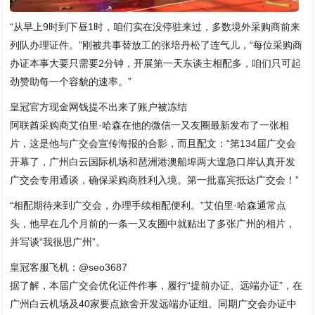
“从早上9时到下昼1时，咱们实在没停驻来过，多数境外采购商前来
列队办理证件。”刚被共事替放工的张培丹松了连气儿，“每位采购商
办证本事大要只需要2分钟，开展第一天东谈主相配多，咱们只可起
劲赞助每一个容貌的速率。”
皇冠官方现金网钱提不出来了账户被冻结
阿联酋采购商艾伯里·哈森在他的微信一又友圈最新发布了一张相
片，这是他与广交会宣传海报的合影，而且配文：“第134届广交会
开幕了，广州白云国际机场和琶洲港澳船埠两大遑急口岸认真开发
广交会专用通谈，确保采购商胜利入境。第一批嘉宾抵达广交会！”
“相配期待来到广交会，办理手续相配便利。”艾伯里·哈森通常点
头，他早在几个月前的一条一又友圈中就贴出了多张广州的相片，
并写谈“我很思广州”。
皇冠客服飞机：@seo3687
据了解，本届广交会优化证件作事，履行“提前办证、远端办证”，在
广州白云机场及40家要点旅舍开发远端办证组。同期广交会办证中