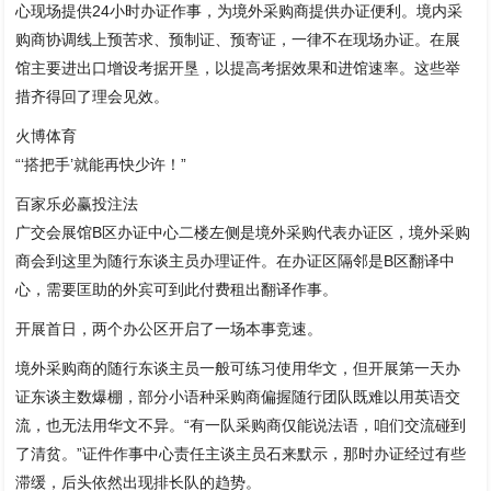
心现场提供24小时办证作事，为境外采购商提供办证便利。境内采
购商协调线上预苦求、预制证、预寄证，一律不在现场办证。在展
馆主要进出口增设考据开垦，以提高考据效果和进馆速率。这些举
措齐得回了理会见效。
火博体育
“‘搭把手’就能再快少许！”
百家乐必赢投注法
广交会展馆B区办证中心二楼左侧是境外采购代表办证区，境外采购
商会到这里为随行东谈主员办理证件。在办证区隔邻是B区翻译中
心，需要匡助的外宾可到此付费租出翻译作事。
开展首日，两个办公区开启了一场本事竞速。
境外采购商的随行东谈主员一般可练习使用华文，但开展第一天办
证东谈主数爆棚，部分小语种采购商偏握随行团队既难以用英语交
流，也无法用华文不异。“有一队采购商仅能说法语，咱们交流碰到
了清贫。”证件作事中心责任主谈主员石来默示，那时办证经过有些
滞缓，后头依然出现排长队的趋势。