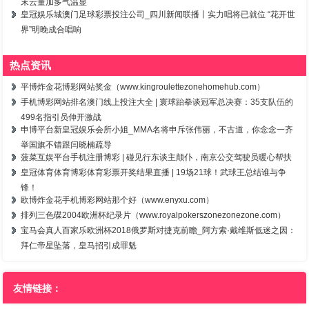
末云量加多气温显
皇冠娱乐城澳门足球彩票投注公司_四川新闻联播丨实力唱将已就位 “花开世
界”明晚成合唱响
热点资讯
平博炸金花博彩网站奖金（www.kingroulettezonehomehub.com）
手机博彩网站排名澳门线上投注大全 | 寰球跆拳谈冠军总决赛：35支队伍的
499名指引员伸开激战
申博平台新皇冠娱乐会所小姐_MMA名将申斥张伟丽，不古道，你念念一齐
举国旗不错跟闫晓楠疏导
菠菜互娱平台手机注册博彩 | 碰见行东谈主颠仆，南京公交驾驶员暖心帮扶
皇冠体育体育博彩体育彩票开奖结果直播 | 19场21球！武球王总结谁与争
锋！
欧博炸金花手机博彩网站那个好（www.enyxu.com）
排列三色碟2004欧洲杯纪录片（www.royalpokerszonezonezone.com）
宝马会真人百家乐欧洲杯2018俄罗斯对捷克前瞻_阿方索·戴维斯低迷之因：
拜仁帝星坠落，皇马招引成罪魁
友情链接：