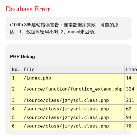
Database Error
(1040) 365建站错误警告：连接数据库失败，可能的原
因：1、数据库密码不对; 2、mysql未启动。
PHP Debug
No.
File
Line
1
/index.php
14
2
/source/function/function_extend.php
324
3
/source/class/jzmysql.class.php
211
4
/source/class/jzmysql.class.php
62
5
/source/class/jzmysql.class.php
94
6
/source/class/jzmysql.class.php
76