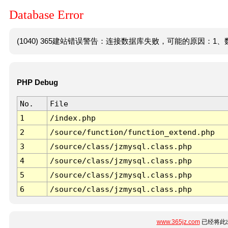
Database Error
(1040) 365建站错误警告：连接数据库失败，可能的原因：1、数
PHP Debug
No.
File
1
/index.php
2
/source/function/function_extend.php
3
/source/class/jzmysql.class.php
4
/source/class/jzmysql.class.php
5
/source/class/jzmysql.class.php
6
/source/class/jzmysql.class.php
www.365jz.com
已经将此