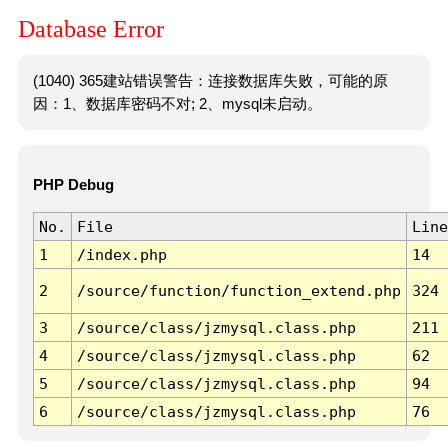
Database Error
(1040) 365建站错误警告：连接数据库失败，可能的原
因：1、数据库密码不对; 2、mysql未启动。
PHP Debug
No.
File
Line
1
/index.php
14
2
/source/function/function_extend.php
324
3
/source/class/jzmysql.class.php
211
4
/source/class/jzmysql.class.php
62
5
/source/class/jzmysql.class.php
94
6
/source/class/jzmysql.class.php
76