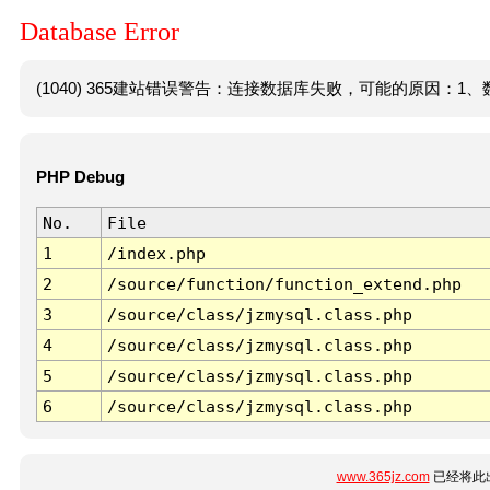
Database Error
(1040) 365建站错误警告：连接数据库失败，可能的原因：1、数
PHP Debug
No.
File
1
/index.php
2
/source/function/function_extend.php
3
/source/class/jzmysql.class.php
4
/source/class/jzmysql.class.php
5
/source/class/jzmysql.class.php
6
/source/class/jzmysql.class.php
www.365jz.com
已经将此