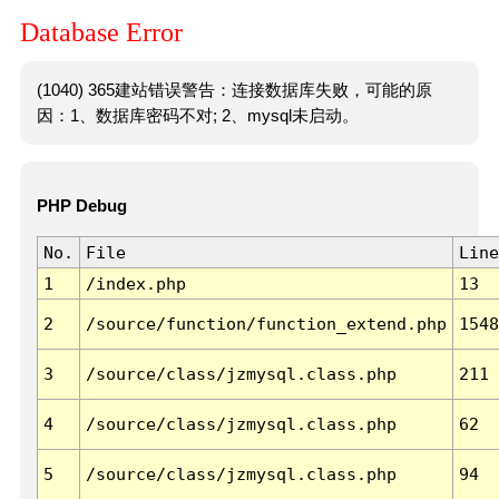
Database Error
(1040) 365建站错误警告：连接数据库失败，可能的原
因：1、数据库密码不对; 2、mysql未启动。
PHP Debug
No.
File
Line
1
/index.php
13
2
/source/function/function_extend.php
1548
3
/source/class/jzmysql.class.php
211
4
/source/class/jzmysql.class.php
62
5
/source/class/jzmysql.class.php
94