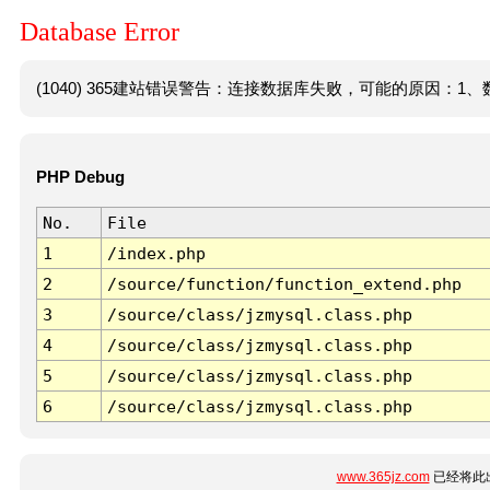
Database Error
(1040) 365建站错误警告：连接数据库失败，可能的原因：1、数
PHP Debug
No.
File
1
/index.php
2
/source/function/function_extend.php
3
/source/class/jzmysql.class.php
4
/source/class/jzmysql.class.php
5
/source/class/jzmysql.class.php
6
/source/class/jzmysql.class.php
www.365jz.com
已经将此