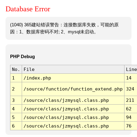
Database Error
(1040) 365建站错误警告：连接数据库失败，可能的原
因：1、数据库密码不对; 2、mysql未启动。
PHP Debug
No.
File
Line
1
/index.php
14
2
/source/function/function_extend.php
324
3
/source/class/jzmysql.class.php
211
4
/source/class/jzmysql.class.php
62
5
/source/class/jzmysql.class.php
94
6
/source/class/jzmysql.class.php
76