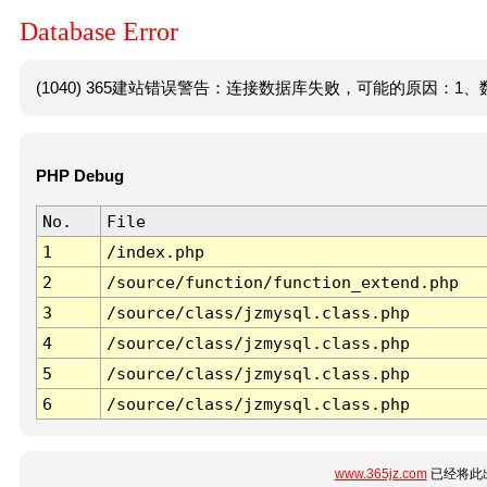
Database Error
(1040) 365建站错误警告：连接数据库失败，可能的原因：1、数
PHP Debug
No.
File
1
/index.php
2
/source/function/function_extend.php
3
/source/class/jzmysql.class.php
4
/source/class/jzmysql.class.php
5
/source/class/jzmysql.class.php
6
/source/class/jzmysql.class.php
www.365jz.com
已经将此