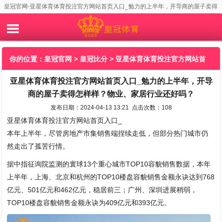
皇冠官网-亚星体育体育投注官方网站首页入口_勉力的上半年，开导商的屋子卖得
怎样样？物业、家居行业还好吗？
你的位置：
皇冠官网
>
皇冠比分
> 亚星体育体育投注官方网站首
亚星体育体育投注官方网站首页入口_勉力的上半年，开导
页入口_勉力的上半年，开导商的屋子卖得怎样样？物业、家居行
商的屋子卖得怎样样？物业、家居行业还好吗？
业还好吗？
发布日期：2024-04-13 13:21 点击次数：108
亚星体育体育投注官方网站首页入口_
本年上半年，尽管房地产市集销售端捏续走低，但部分热门城市仍
然走出了孤苦行情。
据中指征询院监测的寰球13个重心城市TOP10容貌销售数据，本年
上半年，上海、北京和杭州的TOP10楼盘容貌销售金额永诀达到768
亿元、501亿元和462亿元，稳居前三；广州、深圳进展稍弱，
TOP10楼盘容貌销售金额永诀为409亿元和393亿元。