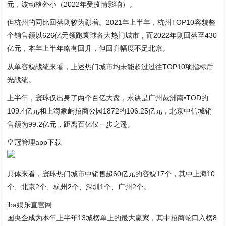
元，波动格外小（2022年受疫情影响）。
但杭州的同比回落则较为彰着。2021年上半年，杭州TOP10容貌整
个销售额以626亿元领跑寰球各大热门城市，而2022年则回落至430
亿元，本年上半年略有回升，但回升幅度不足北京。
从单容貌战绩来看，上述热门城市均未能超过过往TOP10项指标后
光战绩。
上半年，寰球仅出身了两个百亿大盘，永诀是广州琶洲南•TOD的
109.4亿元和上海象屿招商公园1872的106.25亿元，北京中信城销
售额为99.2亿元，距离百亿仅一步之遥。
皇冠管理app下载
具体来看，寰球热门城市中销售超60亿元的容貌17个，其中上海10
个、北京2个、杭州2个、深圳1个、广州2个。
iba娱乐直营网
国央企成为本年上半年13城榜单上的最大赢家，其中招商蛇口入榜8