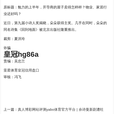
原标题：勉力的上半年，开导商的屋子卖得怎样样？物业、家居行
业还好吗？
近日，第九届小诗人奖揭晓，朵朵获得主奖。几乎在同时，朵朵的
同名诗集《回到地面》被北京出版社隆重推出。
裁剪：夏洪玲
诈骗
皇冠hg86a
责编：吴忠兰
亚星体育
皇冠信用盘口
审核：冯飞
上一篇：
真人博彩网站评测yabo体育官方平台 | 佘诗曼新剧遭吐