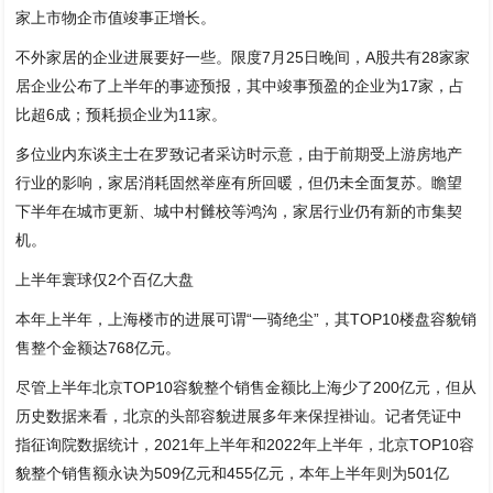
家上市物企市值竣事正增长。
不外家居的企业进展要好一些。限度7月25日晚间，A股共有28家家
居企业公布了上半年的事迹预报，其中竣事预盈的企业为17家，占
比超6成；预耗损企业为11家。
多位业内东谈主士在罗致记者采访时示意，由于前期受上游房地产
行业的影响，家居消耗固然举座有所回暖，但仍未全面复苏。瞻望
下半年在城市更新、城中村雠校等鸿沟，家居行业仍有新的市集契
机。
上半年寰球仅2个百亿大盘
本年上半年，上海楼市的进展可谓“一骑绝尘”，其TOP10楼盘容貌销
售整个金额达768亿元。
尽管上半年北京TOP10容貌整个销售金额比上海少了200亿元，但从
历史数据来看，北京的头部容貌进展多年来保捏褂讪。记者凭证中
指征询院数据统计，2021年上半年和2022年上半年，北京TOP10容
貌整个销售额永诀为509亿元和455亿元，本年上半年则为501亿