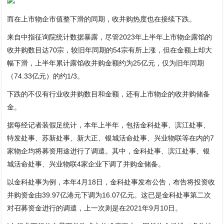
而在上市物企市值整下滑的同期，收并购热度也在接续下跌。
来自中指征询院统计数据暴露，尽管2023年上半年上市物企露馅的
收并购数目达70宗，较旧年同期的54宗有所上涨，但在金额上却大
幅下滑，上半年累计露馅收并购金额约为25亿元，仅为旧年同期
（74.33亿元）的约1/3。
下跌的不仅有行业收并购数目和金额，还有上市物企的收并购储备
金。
据每经记者装假足统计，本年上半年，包括金科处事、滨江处事、
特发处事、苏新处事、新大正、银城活命处事、兴业物联等在内的7
家物企均将募资用途进行了调遣。其中，金科处事、滨江处事、银
城活命处事、兴业物联4家企业下调了并购金储备。
以金科处事为例，本年4月18日，金科处事发布公告，布告将投资收
并购资金由39.97亿港元下调为16.07亿元。这已是金科处事第二次
对召募资金进行的调遣，上一次则是在2021年9月10日。