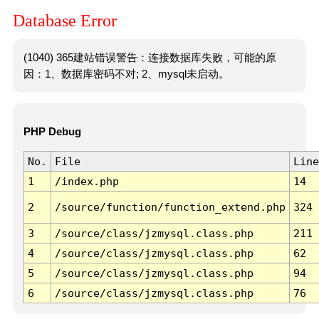
Database Error
(1040) 365建站错误警告：连接数据库失败，可能的原
因：1、数据库密码不对; 2、mysql未启动。
PHP Debug
No.
File
Line
1
/index.php
14
2
/source/function/function_extend.php
324
3
/source/class/jzmysql.class.php
211
4
/source/class/jzmysql.class.php
62
5
/source/class/jzmysql.class.php
94
6
/source/class/jzmysql.class.php
76